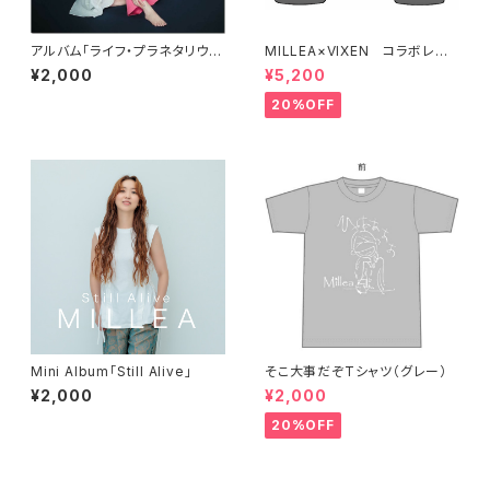
アルバム「ライフ・プラネタリウ
MILLEA×VIXEN コラボレー
ム」
ション企画 オリジナル双眼鏡
¥2,000
¥5,200
20%OFF
Mini Album「Still Alive」
そこ大事だぞTシャツ（グレー）
¥2,000
¥2,000
20%OFF