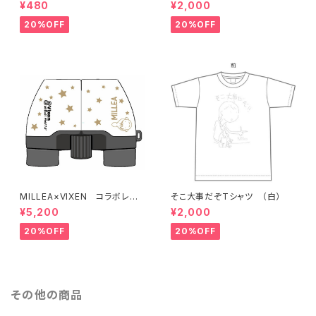
ット
¥480
¥2,000
20%OFF
20%OFF
MILLEA×VIXEN コラボレー
そこ大事だぞTシャツ （白）
ション企画 オリジナル双眼鏡
¥5,200
¥2,000
20%OFF
20%OFF
その他の商品