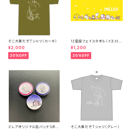
そこ大事だぞTシャツ（カーキ）
12星座フェイスタオル（イエロ
ー）
¥2,000
¥1,200
20%OFF
20%OFF
ミレアオリジナル缶バッチ３点セ
そこ大事だぞTシャツ（グレー）